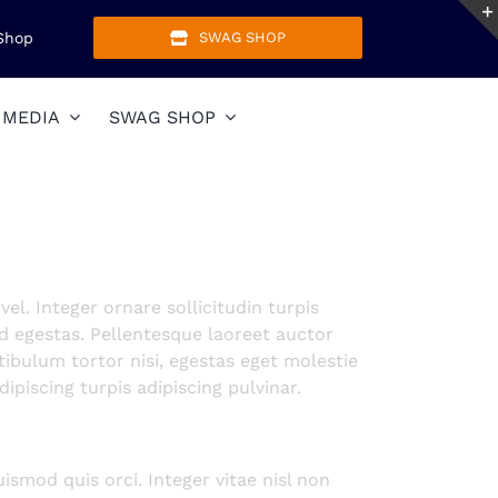
Shop
SWAG SHOP
MEDIA
SWAG SHOP
el. Integer ornare sollicitudin turpis
d egestas. Pellentesque laoreet auctor
tibulum tortor nisi, egestas eget molestie
ipiscing turpis adipiscing pulvinar.
mod quis orci. Integer vitae nisl non