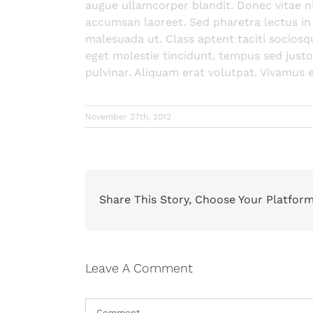
augue ullamcorper blandit. Donec vitae nib
accumsan laoreet. Sed pharetra lectus in 
malesuada ut. Class aptent taciti sociosq
eget molestie tincidunt, tempus sed justo.
pulvinar. Aliquam erat volutpat. Vivamus e
November 27th, 2012
Share This Story, Choose Your Platform
Leave A Comment
Comment