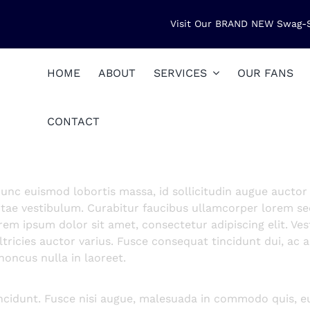
Visit Our BRAND NEW Swag-
HOME
ABOUT
SERVICES
OUR FANS
CONTACT
unc euismod lobortis massa, id sollicitudin augue auctor v
itae vestibulum. Curabitur faucibus ullamcorper lorem se
rem ipsum dolor sit amet, consectetur adipiscing elit. Ves
tricies auctor varius. Fusce consequat tincidunt dui, ac ad
honcus nulla in laoreet.
dunt. Fusce nisi augue, malesuada in commodo quis, euis