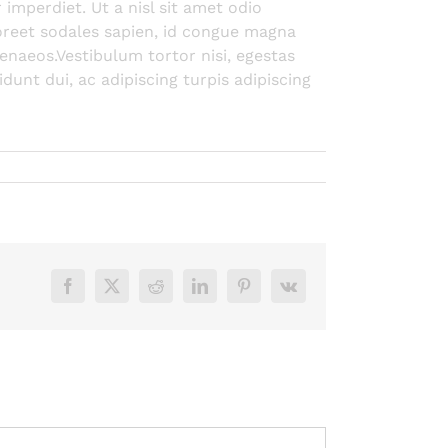
imperdiet. Ut a nisl sit amet odio
aoreet sodales sapien, id congue magna
enaeos.Vestibulum tortor nisi, egestas
dunt dui, ac adipiscing turpis adipiscing
Facebook
X
Reddit
LinkedIn
Pinterest
Vk